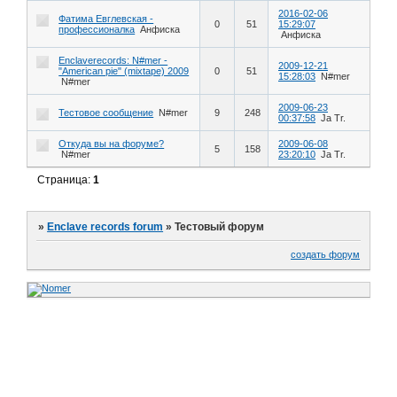
2016-02-06
Фатима Евглевская -
0
51
15:29:07
профессионалка
Анфиска
Анфиска
Enclaverecords: N#mer -
2009-12-21
"American pie" (mixtape) 2009
0
51
15:28:03
N#mer
N#mer
2009-06-23
Тестовое сообщение
N#mer
9
248
00:37:58
Ja Tr.
Откуда вы на форуме?
2009-06-08
5
158
N#mer
23:20:10
Ja Tr.
Страница:
1
»
Enclave records forum
»
Тестовый форум
создать форум