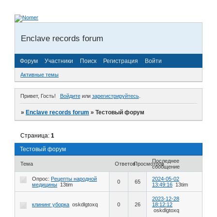
Enclave records forum
Форум
Участники
Поиск
Регистрация
Войти
Активные темы
Привет, Гость!
Войдите
или
зарегистрируйтесь
.
»
Enclave records forum
»
Тестовый форум
Страница:
1
Тестовый форум
Последнее
Тема
Ответов
Просмотров
сообщение
Опрос:
Рецепты народной
2024-05-02
0
65
медицины
13tim
13:49:16
13tim
2023-12-28
клининг уборка
oskdlgtoxq
0
26
18:12:12
oskdlgtoxq